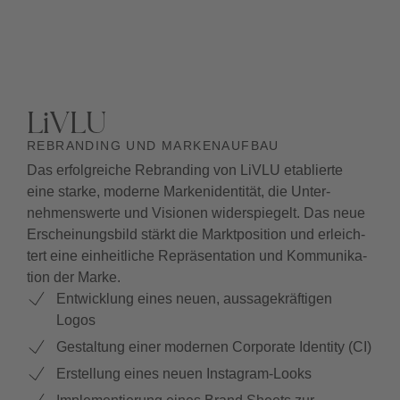
LiVLU
REBRANDING UND MARKENAUFBAU
Das erfolg­reiche Rebran­ding von LiVLU etablierte
eine starke, moderne Marken­identität, die Unter­
nehmens­werte und Visionen wider­spiegelt. Das neue
Erschei­nungs­bild stärkt die Markt­position und erleich­
tert eine einheitliche Reprä­sen­tation und Kommu­nika­
tion der Marke.
Entwicklung eines neuen, aussagekräftigen
Logos
Gestaltung einer modernen Corporate Identity (CI)
Erstellung eines neuen Instagram-Looks